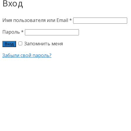
Вход
Имя пользователя или Email
*
Пароль
*
Запомнить меня
Вход
Забыли свой пароль?
+7 (915) 322-45-00
+7 (926) 186-97-71
БАТАРЕИ КРУПНОГО КАЛИБРА
БАТАРЕИ МАЛОГО КАЛИБРА
БАТАРЕИ САЛЮТОВ ОТ 100 ЗАРЯДОВ
САЛЮТЫ ДЛЯ ГЕНДЕРПАТИ
ФЕСТИВАЛЬНЫЕ ШАРЫ
РИМСКИЕ СВЕЧИ
РАКЕТЫ
ФОНТАНЫ
ПЕТАРДЫ
ВЕРТУШКИ