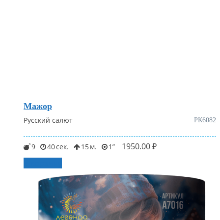
Мажор
Русский салют
РК6082
1950.00
₽
9
40
15
1
В корзину