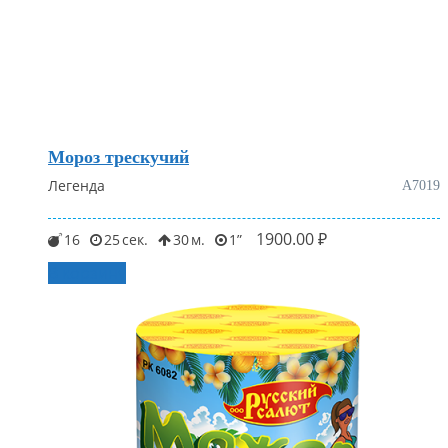
Мороз трескучий
Легенда
А7019
1900.00
₽
16
25
30
1
В корзину