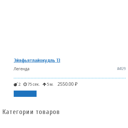
Эйяфьятлайокудль 13
Легенда
A4129
2550.00
₽
2
75
5
В корзину
Категории товаров