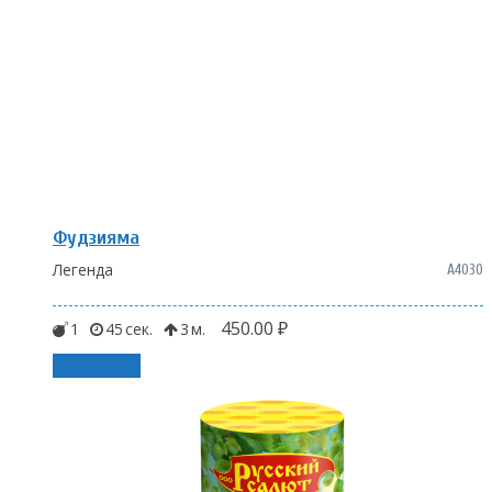
Фудзияма
Легенда
A4030
450.00
₽
1
45
3
В корзину