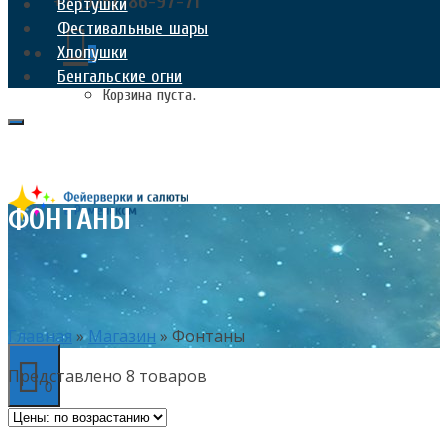
+7 (926) 186-97-71
Вертушки
Фестивальные шары
Хлопушки
0
Бенгальские огни
Корзина пуста.
ФОНТАНЫ
Главная
»
Магазин
»
Фонтаны
Представлено 8 товаров
0