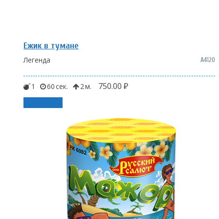
Ежик в тумане
Легенда
A4120
750.00
₽
1
60
2
В корзину