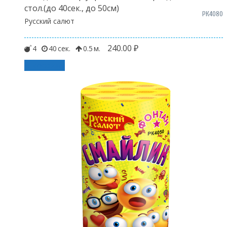
стол.(до 40сек., до 50см)
РК4080
Русский салют
240.00
₽
4
40
0.5
В корзину