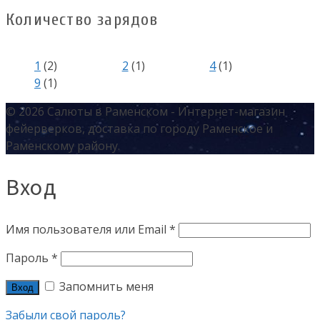
Количество зарядов
1
(2)
2
(1)
4
(1)
9
(1)
© 2026 Салюты в Раменском - Интернет-магазин
фейерверков, доставка по городу Раменское и
Раменскому району.
Вход
Имя пользователя или Email
*
Пароль
*
Запомнить меня
Вход
Забыли свой пароль?