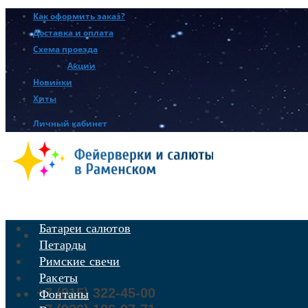
Как оформить заказ?
Доставка и оплата
Схема проезда
Акции
Новинки
Хиты
Личный кабинет
Батареи салютов
Петарды
Римские свечи
Ракеты
+7 (915) 322-45-00
Фонтаны