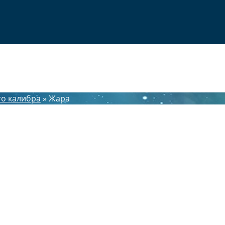
го калибра
»
Жара