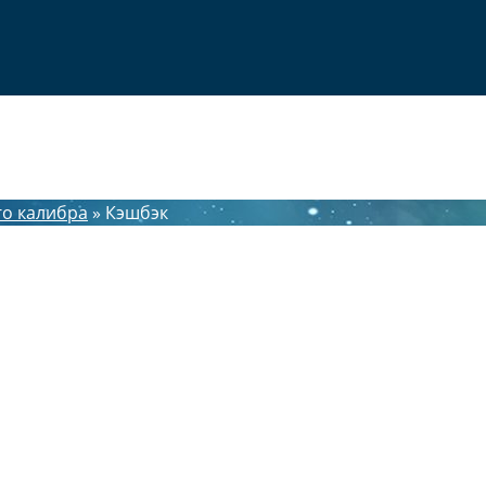
го калибра
»
Кэшбэк