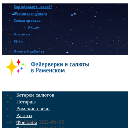
Как оформить заказ?
Доставка и оплата
Схема проезда
Акции
Новинки
Хиты
Личный кабинет
Батареи салютов
Петарды
Римские свечи
Ракеты
+7 (915) 322-45-00
Фонтаны