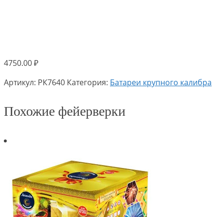
4750.00
₽
Артикул:
РК7640
Категория:
Батареи крупного калибра
Похожие фейерверки