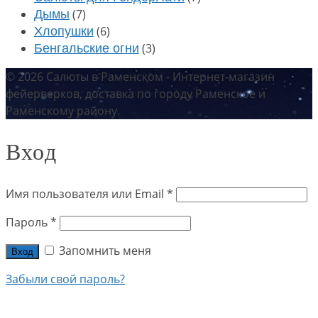
(7)
Дымы
(6)
Хлопушки
(3)
Бенгальские огни
© 2026 Салюты в Раменском - Интернет-магазин
фейерверков, доставка по городу Раменское и
Раменскому району.
Вход
Имя пользователя или Email
*
Пароль
*
Запомнить меня
Вход
Забыли свой пароль?
+7 (915) 322-45-00