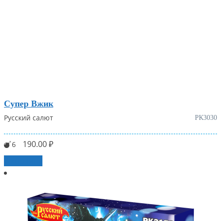
Супер Вжик
Русский салют
РК3030
190.00
₽
6
В корзину