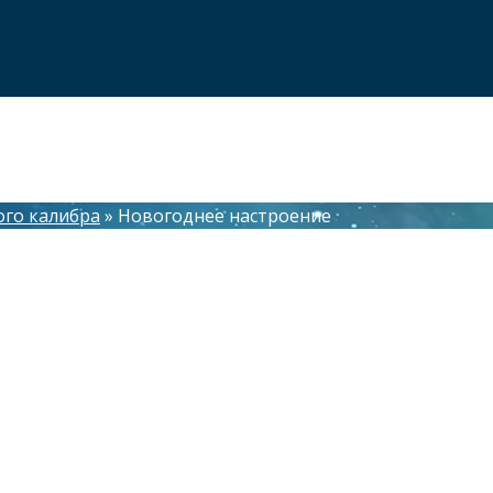
ого калибра
»
Новогоднее настроение