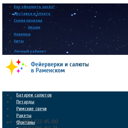
Как оформить заказ?
Доставка и оплата
Схема проезда
Акции
Новинки
Хиты
Личный кабинет
Батареи салютов
Петарды
Римские свечи
Ракеты
+7 (915) 322-45-00
Фонтаны