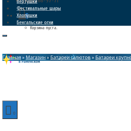
+7 (926) 186-97-71
Вертушки
Фестивальные шары
Хлопушки
0
Бенгальские огни
Корзина пуста.
Главная
»
Магазин
»
Батареи салютов
»
Батареи крупн
0