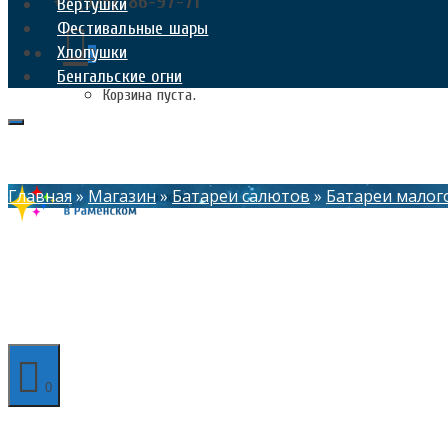
+7 (926) 186-97-71
Вертушки
Фестивальные шары
Хлопушки
0
Бенгальские огни
Корзина пуста.
Главная
»
Магазин
»
Батареи салютов
»
Батареи малог
0