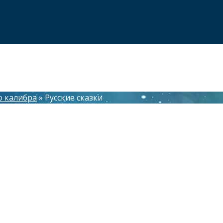
о калибра
»
Русские сказки