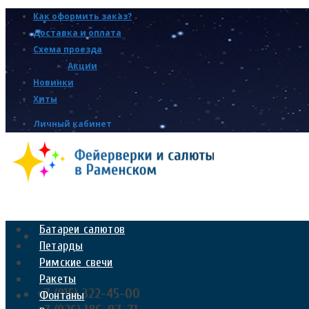
Как оформить заказ?
Доставка и оплата
Схема проезда
Акции
Новинки
Хиты
Личный кабинет
Батареи салютов
Петарды
Римские свечи
Ракеты
+7 (915) 322-45-00
Фонтаны