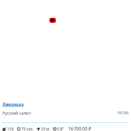
Диканька
Русский салют
РК7188
16700.00
₽
150
75
35
0.8