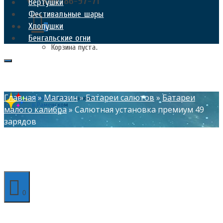
+7 (926) 186-97-71
Вертушки
Фестивальные шары
Хлопушки
0
Бенгальские огни
Корзина пуста.
Главная
»
Магазин
»
Батареи салютов
»
Батареи
малого калибра
»
Салютная установка премиум 49
зарядов
0