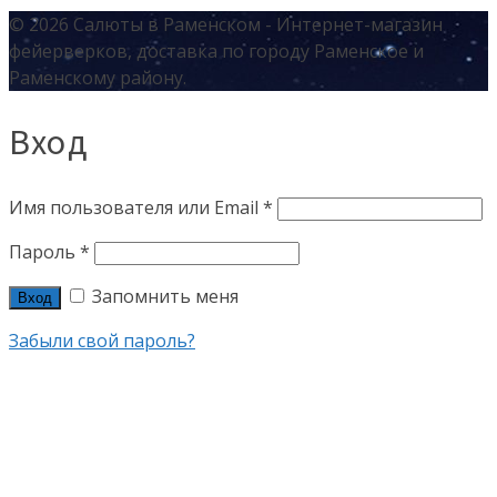
© 2026 Салюты в Раменском - Интернет-магазин
фейерверков, доставка по городу Раменское и
Раменскому району.
Вход
Имя пользователя или Email
*
Пароль
*
Запомнить меня
Вход
Забыли свой пароль?
+7 (915) 322-45-00
+7 (926) 186-97-71
БАТАРЕИ КРУПНОГО КАЛИБРА
БАТАРЕИ МАЛОГО КАЛИБРА
БАТАРЕИ САЛЮТОВ ОТ 100 ЗАРЯДОВ
САЛЮТЫ ДЛЯ ГЕНДЕРПАТИ