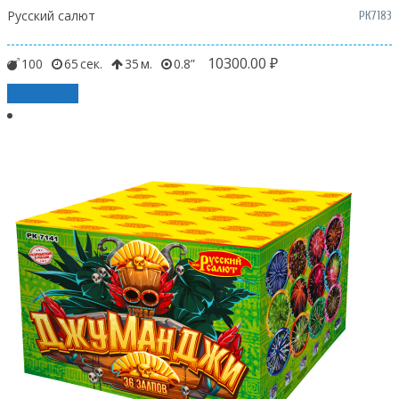
Русский салют
РК7183
10300.00
₽
100
65
35
0.8
В корзину