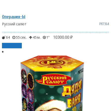
Операция-Ы
Русский салют
РК7364
10300.00
₽
64
55
45
1
В корзину