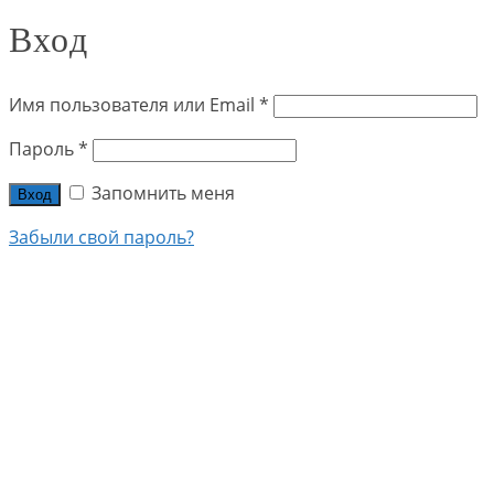
Вход
Имя пользователя или Email
*
Пароль
*
Запомнить меня
Вход
Забыли свой пароль?
+7 (915) 322-45-00
+7 (926) 186-97-71
БАТАРЕИ КРУПНОГО КАЛИБРА
БАТАРЕИ МАЛОГО КАЛИБРА
БАТАРЕИ САЛЮТОВ ОТ 100 ЗАРЯДОВ
САЛЮТЫ ДЛЯ ГЕНДЕРПАТИ
ФЕСТИВАЛЬНЫЕ ШАРЫ
РИМСКИЕ СВЕЧИ
РАКЕТЫ
ФОНТАНЫ