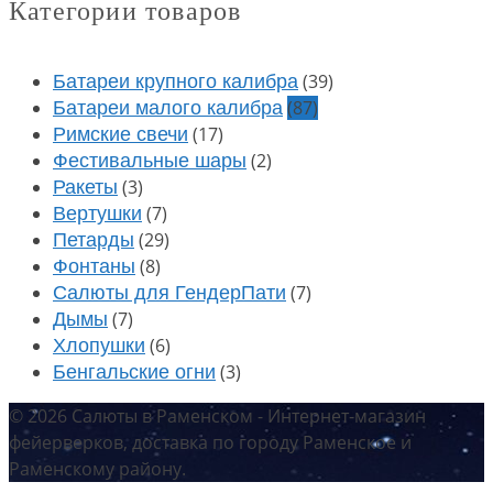
Категории товаров
(39)
Батареи крупного калибра
(87)
Батареи малого калибра
(17)
Римские свечи
(2)
Фестивальные шары
(3)
Ракеты
(7)
Вертушки
(29)
Петарды
(8)
Фонтаны
(7)
Салюты для ГендерПати
(7)
Дымы
(6)
Хлопушки
(3)
Бенгальские огни
© 2026 Салюты в Раменском - Интернет-магазин
фейерверков, доставка по городу Раменское и
Раменскому району.