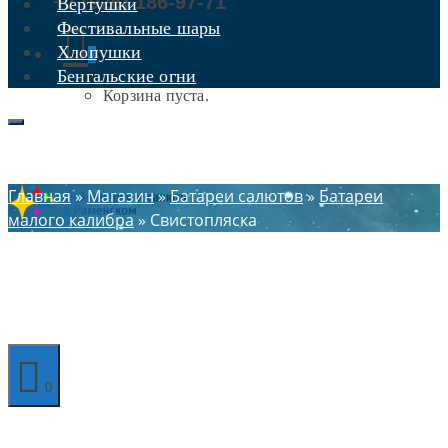
+7 (926) 186-97-71
Вертушки
Фестивальные шары
Хлопушки
0
Бенгальские огни
Корзина пуста.
Главная
»
Магазин
»
Батареи салютов
»
Батареи
малого калибра
»
Свистопляска
0