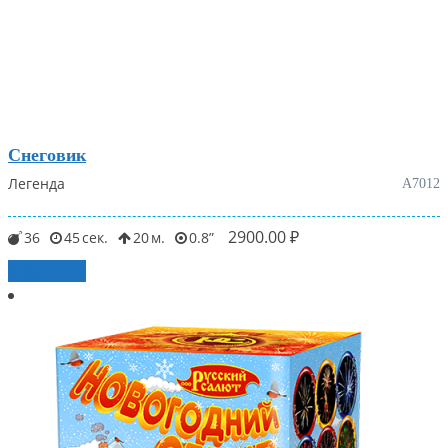
Снеговик
Легенда
А7012
2900.00
₽
36
45
20
0.8
В корзину