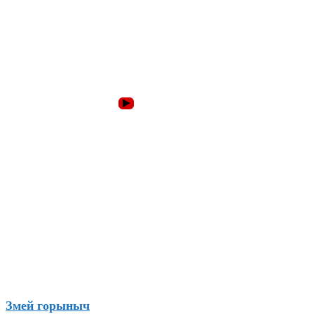
Змей горыныч