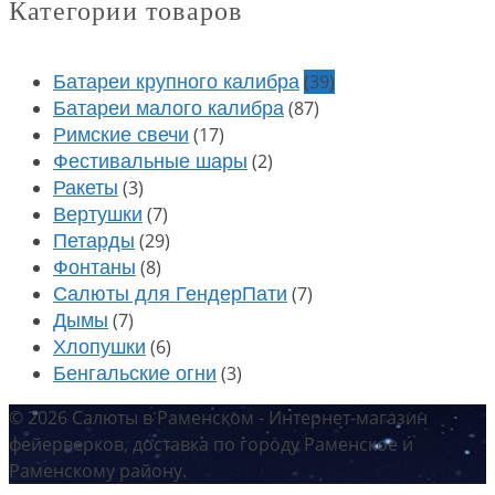
Категории товаров
(39)
Батареи крупного калибра
(87)
Батареи малого калибра
(17)
Римские свечи
(2)
Фестивальные шары
(3)
Ракеты
(7)
Вертушки
(29)
Петарды
(8)
Фонтаны
(7)
Салюты для ГендерПати
(7)
Дымы
(6)
Хлопушки
(3)
Бенгальские огни
© 2026 Салюты в Раменском - Интернет-магазин
фейерверков, доставка по городу Раменское и
Раменскому району.