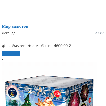
Мир салютов
Легенда
А7382
4600.00
₽
36
45
25
1.1
В корзину