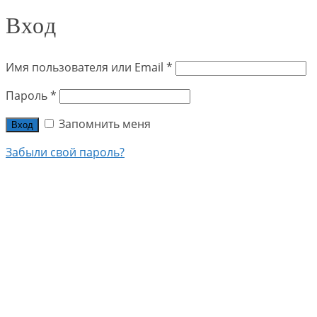
Вход
Имя пользователя или Email
*
Пароль
*
Запомнить меня
Вход
Забыли свой пароль?
+7 (915) 322-45-00
+7 (926) 186-97-71
БАТАРЕИ КРУПНОГО КАЛИБРА
БАТАРЕИ МАЛОГО КАЛИБРА
БАТАРЕИ САЛЮТОВ ОТ 100 ЗАРЯДОВ
САЛЮТЫ ДЛЯ ГЕНДЕРПАТИ
ФЕСТИВАЛЬНЫЕ ШАРЫ
РИМСКИЕ СВЕЧИ
РАКЕТЫ
ФОНТАНЫ