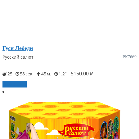
Гуси Лебеди
Русский салют
РК7669
5150.00
₽
25
58
45
1.2
В корзину