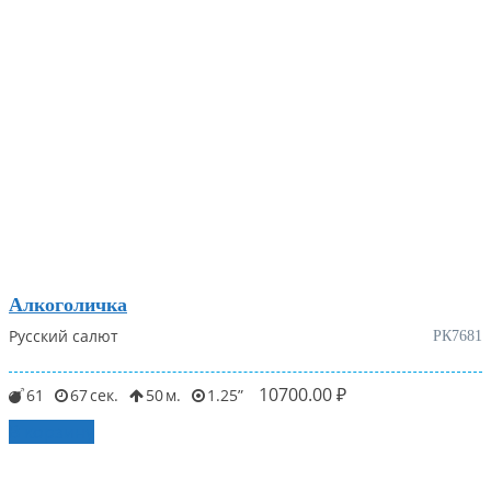
Алкоголичка
Русский салют
РК7681
10700.00
₽
61
67
50
1.25
В корзину