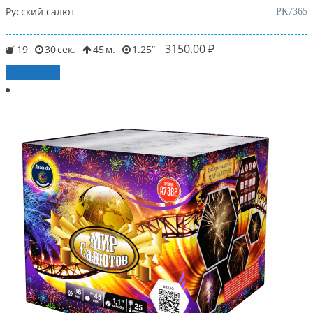
Русский салют
РК7365
3150.00
₽
19
30
45
1.25
В корзину