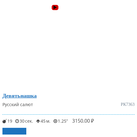
Девятьнашка
Русский салют
РК7363
3150.00
₽
19
30
45
1.25
В корзину