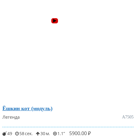
Ёшкин кот (модуль)
Легенда
А7505
5900.00
₽
49
58
30
1.1