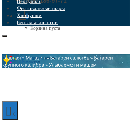
+7 (926) 186-97-71
Вертушки
Фестивальные шары
Хлопушки
0
Бенгальские огни
Корзина пуста.
Главная
»
Магазин
»
Батареи салютов
»
Батареи
крупного калибра
»
Улыбаемся и машем
0